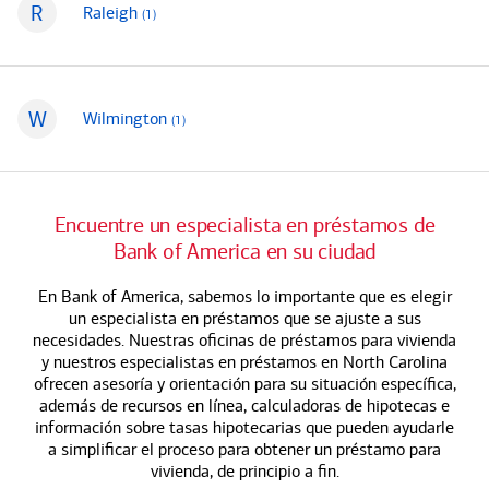
R
agentes de crédito hipotecario
Raleigh
(1
)
Ciudades que comienzan con
W
agentes de crédito hipotecario
Wilmington
(1
)
Ciudades que comienzan con
Encuentre un especialista en préstamos de
Bank of America
en su ciudad
En
Bank of America,
sabemos lo importante que es elegir
un especialista en préstamos que se ajuste a sus
necesidades. Nuestras oficinas de préstamos para vivienda
y nuestros especialistas en préstamos en North Carolina
ofrecen asesoría y orientación para su situación específica,
además de recursos en línea, calculadoras de hipotecas e
información sobre tasas hipotecarias que pueden ayudarle
a simplificar el proceso para obtener un préstamo para
vivienda, de principio a fin.