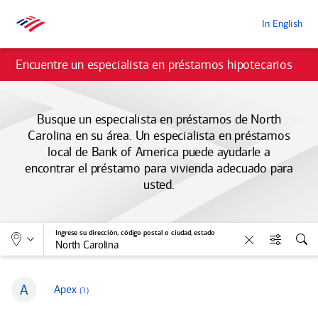
In English
Encuentre un especialista en préstamos hipotecarios
Busque un especialista en préstamos de North
Carolina en su área. Un especialista en préstamos
local de
Bank of America
puede ayudarle a
encontrar el préstamo para vivienda adecuado para
usted.
Permite seleccionar el tipo de búsqueda:
Ubicación
Ingrese su dirección, código postal o ciudad, estado
Borrar
Filtros
Bus
B
A
agentes de crédito hipotecario
Apex
(1
)
Ciudades que comienzan con